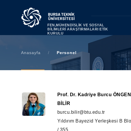
FEN,MÜHENDİSLİK VE SOSYAL
BİLİMLERİ ARAŞTIRMALARI ETİK
KURULU
Anasayfa
/
Personel
Prof. Dr. Kadriye Burcu ÖNGE
BİLİR
burcu.bilir@btu.edu.tr
Yıldırım Bayezid Yerleşkesi B Bl
/ 355