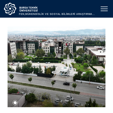
FEN,MÜHENDİSLİK VE SOSYAL BİLİMLERİ ARAŞTIRMALARI ETİK KURULU